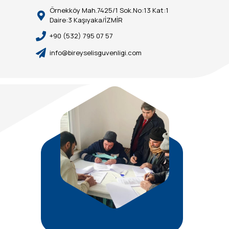
kullanabilirsiniz.
Örnekköy Mah.7425/1 Sok.No:13 Kat:1
Daire:3 Kaşıyaka/İZMİR
+90 (532) 795 07 57
info@bireyselisguvenligi.com