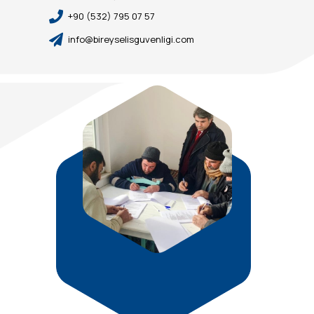
Daire:3 Kaşıyaka/İZMİR
+90 (532) 795 07 57
info@bireyselisguvenligi.com