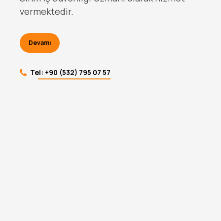
Sınıfı İş Güvenliği Uzmanı olarak hizmet
vermektedir.
Devamı
Tel: +90 (532) 795 07 57