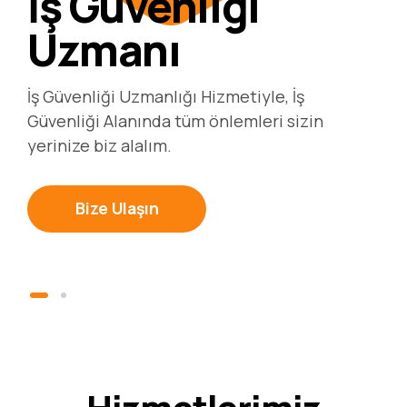
İş Güvenliği
Uzmanı
Risk
İş Güvenliği Uzmanlığı Hizmetiyle, İş
Değerlendirme
Güvenliği Alanında tüm önlemleri sizin
yerinize biz alalım.
Risk Değerlendirme , İş Yerinde varolan ya da
Bize Ulaşın
dışarıdan gelebilecek tüm tehlikelerin
belirlenmesidir.
Hizmetler