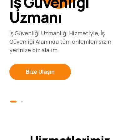
İş Güvenliği
Uzmanı
Risk
İş Güvenliği Uzmanlığı Hizmetiyle, İş
Değerlendirme
Güvenliği Alanında tüm önlemleri sizin
yerinize biz alalım.
Risk Değerlendirme , İş Yerinde varolan ya da
Bize Ulaşın
dışarıdan gelebilecek tüm tehlikelerin
belirlenmesidir.
Hizmetler