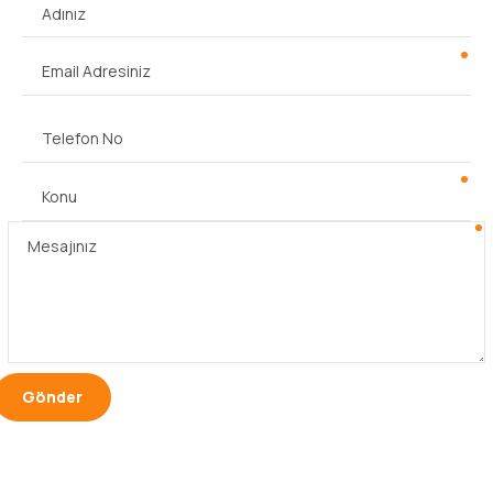
Sizin için buradayız
Fikir danışmak, fiyat teklifi almak veya aklınıza
takılan sorular için bize ulaşın.