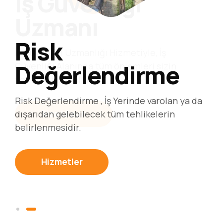
İş Güvenliği
Uzmanı
Risk
İş Güvenliği Uzmanlığı Hizmetiyle, İş
Değerlendirme
Güvenliği Alanında tüm önlemleri sizin
yerinize biz alalım.
Risk Değerlendirme , İş Yerinde varolan ya da
Bize Ulaşın
dışarıdan gelebilecek tüm tehlikelerin
belirlenmesidir.
Hizmetler