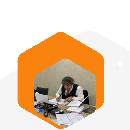
teknikleri eğitimleri, tütün ve tütün türevleri
zararları eğitimleri,çalışma hayatında alınması ve
bilinmesi gerekli bilgilendirme eğitimleri , yangın
eğitimleri, acil durum eğitimleri
Eğitim Süreleri minimum 2 saat ve üzeri olarak
yapılmaktadır.
Devamı