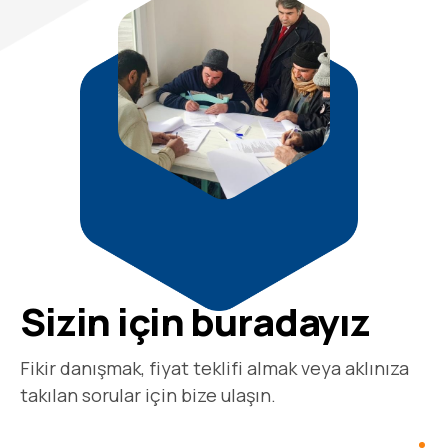
kullanabilirsiniz.
Örnekköy Mah.7425/1 Sok.No:13 Kat:1
Daire:3 Kaşıyaka/İZMİR
+90 (532) 795 07 57
info@bireyselisguvenligi.com