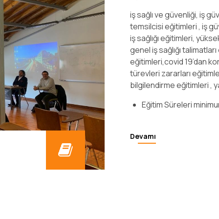
iş sağlı ve güvenliği, iş g
temsilcisi eğitimleri , iş g
iş sağlığı eğitimleri, yüks
genel iş sağlığı talimatlar
eğitimleri,covid 19’dan ko
türevleri zararları eğitim
bilgilendirme eğitimleri , 
Eğitim Süreleri minimu
Devamı