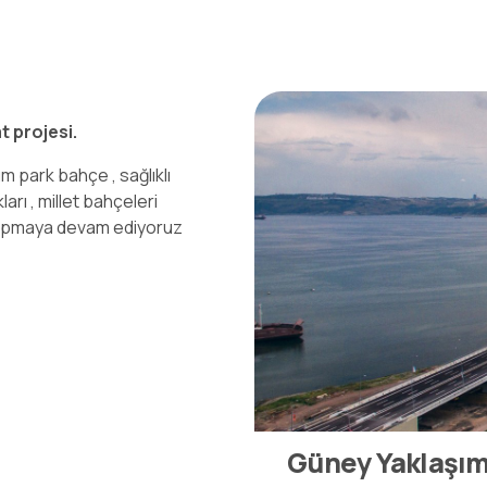
t projesi.
üm park bahçe , sağlıklı
ları , millet bahçeleri
ı yapmaya devam ediyoruz
Güney Yaklaşım