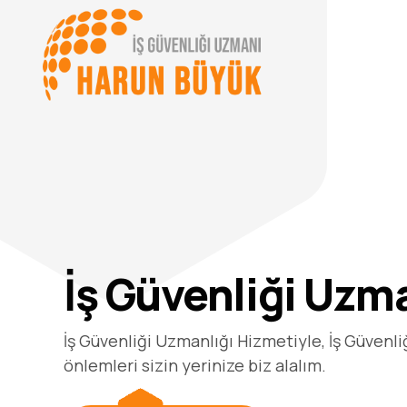
 Değerlendirme
İş Güvenliği Uzm
dirme , İş Yerinde varolan ya da dışarıdan gelebilece
İş Güvenliği Uzmanlığı Hizmetiyle, İş Güvenl
rin belirlenmesidir.
önlemleri sizin yerinize biz alalım.