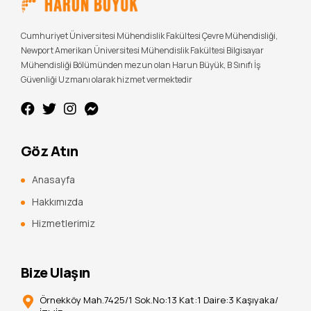
Cumhuriyet Üniversitesi Mühendislik Fakültesi Çevre Mühendisliği,
Newport Amerikan Üniversitesi Mühendislik Fakültesi Bilgisayar
Mühendisliği Bölümünden mezun olan Harun Büyük, B Sınıfı İş
Güvenliği Uzmanı olarak hizmet vermektedir
Göz Atın
Anasayfa
Hakkımızda
Hizmetlerimiz
Bize Ulaşın
Örnekköy Mah.7425/1 Sok.No:13 Kat:1 Daire:3 Kaşıyaka/