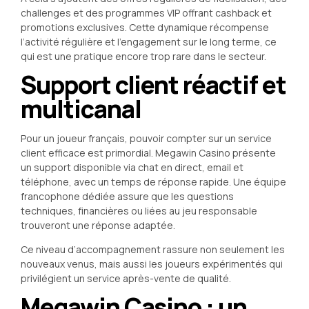
challenges et des programmes VIP offrant cashback et
promotions exclusives. Cette dynamique récompense
l’activité régulière et l’engagement sur le long terme, ce
qui est une pratique encore trop rare dans le secteur.
Support client réactif et
multicanal
Pour un joueur français, pouvoir compter sur un service
client efficace est primordial. Megawin Casino présente
un support disponible via chat en direct, email et
téléphone, avec un temps de réponse rapide. Une équipe
francophone dédiée assure que les questions
techniques, financières ou liées au jeu responsable
trouveront une réponse adaptée.
Ce niveau d’accompagnement rassure non seulement les
nouveaux venus, mais aussi les joueurs expérimentés qui
privilégient un service après-vente de qualité.
Megawin Casino : un