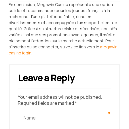
En conclusion, Megawin Casino représente une option
solide et recommandée pour les joueurs français à la
recherche d’une plateforme fiable, riche en
divertissements et accompagnée d’un support client de
qualité. Grâce à sa structure claire et sécurisée, son offre
variée ainsi que ses promotions avantageuses, il mérite
pleinement l’attention sur le marché actuellement. Pour
s’inscrire ou se connecter, suivez ce lien vers le
megawin
casino login
.
Leave a Reply
Your email address will not be published.
Required fields are marked *