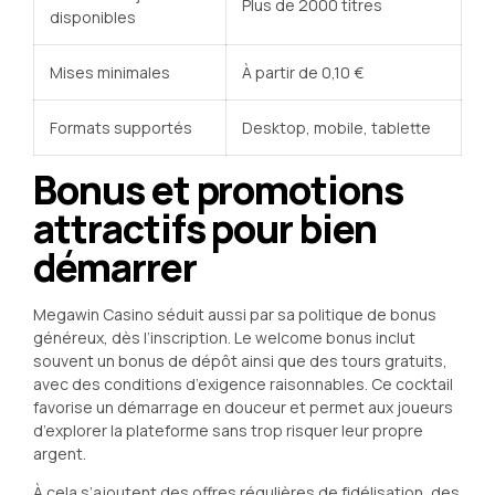
Plus de 2000 titres
disponibles
Mises minimales
À partir de 0,10 €
Formats supportés
Desktop, mobile, tablette
Bonus et promotions
attractifs pour bien
démarrer
Megawin Casino séduit aussi par sa politique de bonus
généreux, dès l’inscription. Le welcome bonus inclut
souvent un bonus de dépôt ainsi que des tours gratuits,
avec des conditions d’exigence raisonnables. Ce cocktail
favorise un démarrage en douceur et permet aux joueurs
d’explorer la plateforme sans trop risquer leur propre
argent.
À cela s’ajoutent des offres régulières de fidélisation, des