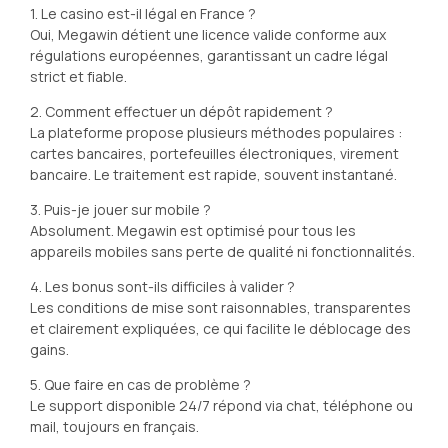
1. Le casino est-il légal en France ?
Oui, Megawin détient une licence valide conforme aux
régulations européennes, garantissant un cadre légal
strict et fiable.
2. Comment effectuer un dépôt rapidement ?
La plateforme propose plusieurs méthodes populaires :
cartes bancaires, portefeuilles électroniques, virement
bancaire. Le traitement est rapide, souvent instantané.
3. Puis-je jouer sur mobile ?
Absolument. Megawin est optimisé pour tous les
appareils mobiles sans perte de qualité ni fonctionnalités.
4. Les bonus sont-ils difficiles à valider ?
Les conditions de mise sont raisonnables, transparentes
et clairement expliquées, ce qui facilite le déblocage des
gains.
5. Que faire en cas de problème ?
Le support disponible 24/7 répond via chat, téléphone ou
mail, toujours en français.